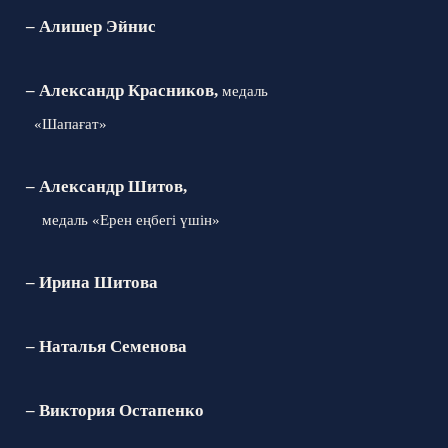
– Алишер Эйнис
– Александр Красников,
медаль
«Шапа
ғ
ат»
к
– Александр Шитов,
медаль
«Ерен еңбегі үшін»
– Ирина Шитова
– Наталья Семенова
– Виктория Остапенко