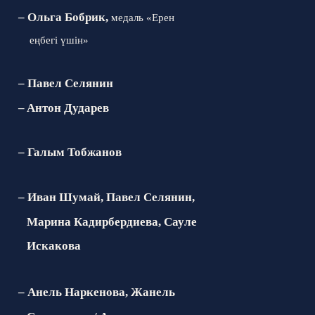
– Ольга Бобрик,
медаль
«Ерен
еңбегі үшін»
– Павел Селянин
–
Антон Дударев
– Галым Тобжанов
– Иван Шумай, Павел Селянин,
Марина Кадирбердиева, Сауле
Искакова
– Анель Наркенова, Жанель