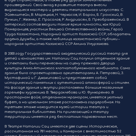
«Годы странствий», а также ряд других замечательных
произведений. Свой вклад в развитие театра внесли
выдающиеся мастера и деятели театрального искусства: С.
Эйзенштейн, В. Марецкая, Н. Черкасов, И. Барон, Б. Гронский, В.
Пучкин, Г. Жезмер, Е. Прасолов, Р. Андриасян, Б. Преображенский. В
актерский состав входили такие яркие личности, как Юрий
Померанцев, участник Великой Отечественной войны, Герой
Труда Казахстана, Народный артист Казахской ССР, обладатель
ордена Дружбы, а также любимица казахстанской публики –
народная артистка Казахской ССР Амина Умурзакова.
В 2000 году Государственный академический русский театр для
детей и юношества им. Наталии Сац получил отдельное здание
и спектакли были перенесены на сцену прежнего Дворца
культуры Алма-Атинского хлопчатобумажного комбината. Само
здание было спроектировано архитекторами А. Петровой, З.
Мустафиной и Г. Джакиповой и представляет собой
исторический памятник с аутентичной атмосферой и стилем.
На фасаде здания и внутри расположены большие мозаичные
горельефы художника В. Твердохлебова и Ю. Функоренео. В
просторном фойе, отделанном мрамором, имеется уютный
буфет, а на цокольном этаже расположена гардеробная. На
третьем этаже находится музей истории театра и
театральная библиотека. На прилегающей к театру
территории имеется ряд бесплатных парковочных мест.
В Театре Наталии Сац имеются две сцены: Историческая,
рассчитанная на 781 место, и Камерная с вместимостью 52