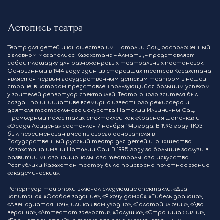
Летопись театра
Театр для детей и юношества им. Наталии Сац, расположенный
в главном мегаполисе Казахстана – Алматы, – представляет
собой площадку для разножанровых театральных постановок.
Основанный в 1944 году один из старейших театров Казахстана
является первым государственным детским театром в нашей
стране, в котором представлен пользующийся большим успехом
у зрителей репертуар спектаклей. Театр юного зрителя был
создан по инициативе всемирно известного режиссера и
деятеля театрального искусства Наталии Ильиничны Сац.
Премьерный показ таких спектаклей как «Красная шапочка» и
«Осада Лейдена» состоялся 7 ноября 1945 года. В 1995 году ТЮЗ
был переименован в честь своего основателя в
Государственный русский театр для детей и юношества
Казахстана имени Наталии Сац. В 1995 году за большие заслуги в
развитии многонационального театрального искусства
Республики Казахстан театру было присвоено почетное звание
«академический».
Репертуар той эпохи включал следующие спектакли: «Два
капитана», «Особое задание», «Я хочу домой», «Гибель дракона»,
«Двенадцатая ночь, или как вам угодно», «Золотой ключик», «Два
веронца», «Аттестат зрелости», «Золушка», «Страница жизни»,