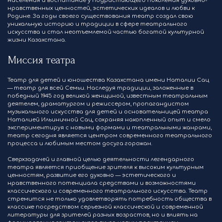
населения и воспитание у подрастающего поколения духовно-
нравственных ценностей, эстетических идеалов и любви к
Родине. За годы своего существования театр создал свою
уникальную историю и традиции в сфере театрального
искусства и стал неотъемлемой частью богатой культурной
жизни Казахстана.
Миссия театра
Театр для детей и юношества Казахстана имени Наталии Сац
— театр для всей Семьи. Наследуя традиции, заложенные в
победный 1945 год великой женщиной, известным театральным
деятелем, драматургом и режиссером, пропагандистом
музыкального искусства для детей и основательницей театра
Наталией Ильиничной Сац, сохраняя накопленный опыт и смело
экспериментируя с новыми формами и театральными жанрами,
театр сегодня является центром современного театрального
процесса и любимым местом досуга горожан.
Сверхзадачей и главной целью деятельности легендарного
театра является приобщение зрителя к высоким культурным
ценностям, развитие его духовно — эстетического и
нравственного потенциала средствами и возможностями
классического и современного театрального искусства. Театр
стремится не только удовлетворять потребность общества в
классике посредством серьезной классической и современной
литературы для зрителей разных возрастов, но и влиять на