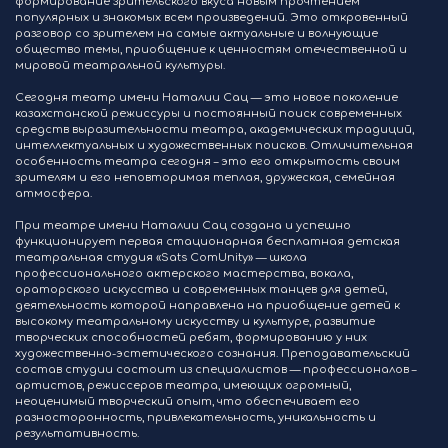
формирование зрительского вкуса новым прочтением
популярных и знакомых всем произведений. Это откровенный
разговор со зрителем на самые актуальные и волнующие
общество темы, приобщение к ценностям отечественной и
мировой театральной культуры.
Сегодня театр имени Наталии Сац — это новое поколение
казахстанской режиссуры и постоянный поиск современных
средств выразительности театра, академических традиций,
интеллектуальных и художественных поисков. Отличительная
особенность театра сегодня – это его открытость своим
зрителям и его неповторимая теплая, дружеская, семейная
атмосфера.
При театре имени Наталии Сац создана и успешно
функционирует первая стационарная бесплатная детская
театральная студия «Sats ComUnity» — школа
профессионального актерского мастерства, вокала,
ораторского искусства и современных танцев для детей,
деятельность которой направлена на приобщение детей к
высокому театральному искусству и культуре, развитие
творческих способностей ребят, формированию у них
художественно-эстетического сознания. Преподавательский
состав студии состоит из специалистов — профессионалов –
артистов, режиссеров театра, имеющих огромный,
неоценимый творческий опыт, что обеспечивает его
разносторонность, привлекательность, уникальность и
результативность.