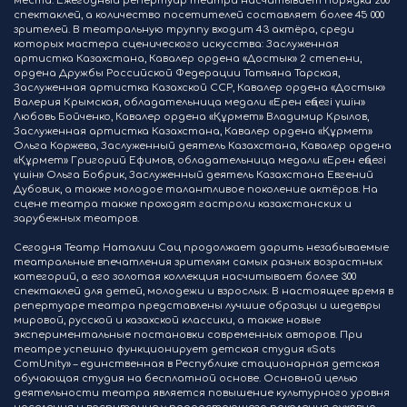
места. Ежегодный репертуар театра насчитывает порядка 200
спектаклей, а количество посетителей составляет более 45 000
зрителей. В театральную труппу входит 43 актёра, среди
которых мастера сценического искусства: Заслуженная
артистка Казахстана, Кавалер ордена «Достык» 2 степени,
ордена Дружбы Российской Федерации Татьяна Тарская,
Заслуженная артистка Казахской ССР, Кавалер ордена «Достык»
Валерия Крымская, обладательница медали «Ерен еңбегі үшін»
Любовь Бойченко, Кавалер ордена «Құрмет» Владимир Крылов,
Заслуженная артистка Казахстана, Кавалер ордена «Құрмет»
Ольга Коржева, Заслуженный деятель Казахстана, Кавалер ордена
«Құрмет» Григорий Ефимов, обладательница медали «Ерен еңбегі
үшін» Ольга Бобрик, Заслуженный деятель Казахстана Евгений
Дубовик, а также молодое талантливое поколение актёров. На
сцене театра также проходят гастроли казахстанских и
зарубежных театров.
Сегодня Театр Наталии Сац продолжает дарить незабываемые
театральные впечатления зрителям самых разных возрастных
категорий, а его золотая коллекция насчитывает более 300
спектаклей для детей, молодежи и взрослых. В настоящее время в
репертуаре театра представлены лучшие образцы и шедевры
мировой, русской и казахской классики, а также новые
экспериментальные постановки современных авторов. При
театре успешно функционирует детская студия «Sats
ComUnity» – единственная в Республике стационарная детская
обучающая студия на бесплатной основе. Основной целью
деятельности театра является повышение культурного уровня