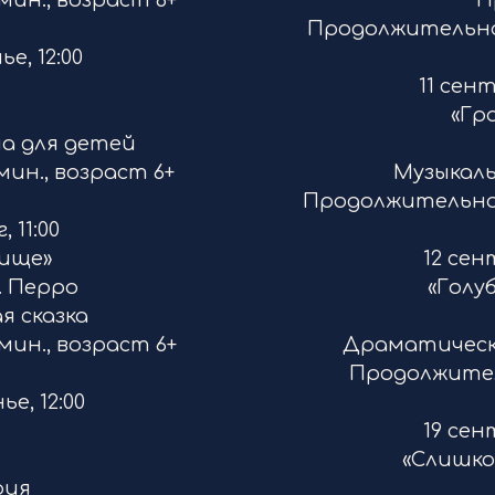
ин., возраст 6+
П
Продолжительнос
ье, 12:00
11 сен
«Гр
ча для детей
ин., возраст 6+
Музыкал
Продолжительнос
, 11:00
вище»
12 сен
. Перро
«Голу
я сказка
ин., возраст 6+
Драматическа
Продолжитель
ье, 12:00
»
19 сен
«Слишк
ерия