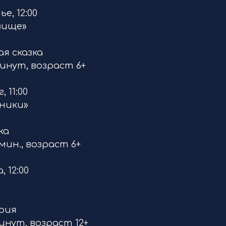
е, 12:00
вище»
я сказка
инут, возраст 6+
 11:00
ники»
ка
ин., возраст 6+
 12:00
рия
нут, возраст 12+