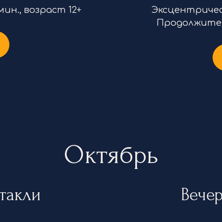
ин., возраст 12+
Эксцентрическ
Продолжитель
Октябрь
такли
Вече