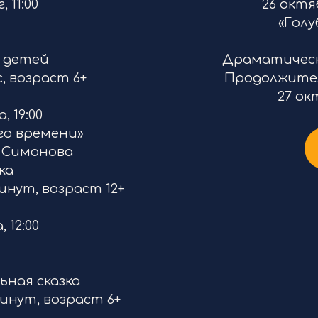
 11:00
26 октя
«Голу
я детей
Драматическа
, возраст 6+
Продолжитель
27 ок
 19:00
го времени»
 Симонова
ка
нут, возраст 12+
 12:00
ная сказка
инут, возраст 6+