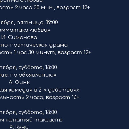
ритча о любви
ть 2 часа 30 мин., возраст 12+
тября, пятница, 19:00
амматика любви»
И. Симонова
ьно-поэтическая драма
ть 1 час 30 минут, возраст 12+
тября, суббота, 18:00
бцы по объявлению»
А. Финк
я комедия в 2-х действиях
ность 2 часа, возраст 16+
тября, суббота, 18:00
ом женатый таксист»
Р. Куни