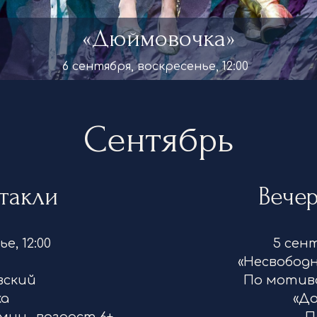
«Дюймовочка»
Сентябрь
такли
Вече
ье, 12:00
5 сент
»
«Несвобод
овский
По мотива
ка
«До