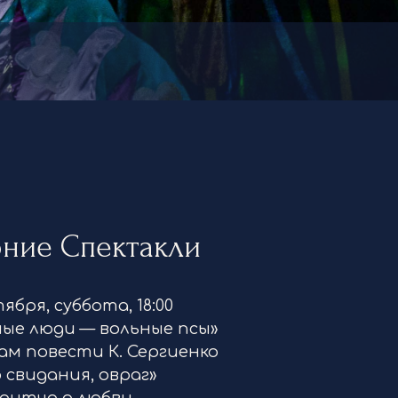
рние Спектакли
ября, суббота, 18:00
ные люди — вольные псы»
м повести К. Сергиенко
 свидания, овраг»