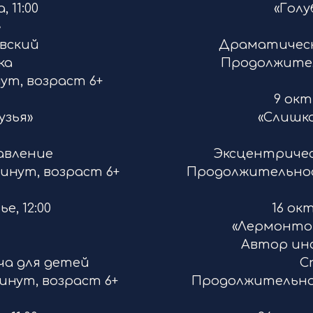
 11:00
«Голу
»
овский
Драматическа
ка
Продолжитель
т, возраст 6+
9 окт
узья»
«Слишк
авление
Эксцентрическ
инут, возраст 6+
Продолжительност
е, 12:00
16 ок
«Лермонтов
Автор ин
ча для детей
С
инут, возраст 6+
Продолжительнос