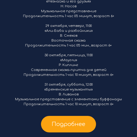
«Незнайка и его друзья»
Н. Носов
Музыкальное представление
Продолжительность 1 час 05 минут, возраст 6+
29 октября, четверг, 11:00
«Али-Баба и разбойники»
В. Смехов
Восточная сказка
Продолжительность 1 час 05 мин., возраст 6+
30 октября, пятница, 11:00
«Маугли»
Р. Киплинг
Современная сказка-притча для детей
Продолжительность 1 час 10 минут, возраст 6+
31 октября, суббота, 12:00
«Бременские музыканты»
В. Ливанов
Музыкальное представление с элементами буффонады
Продолжительность 1 час 10 минут, возраст 6+
Подробнее