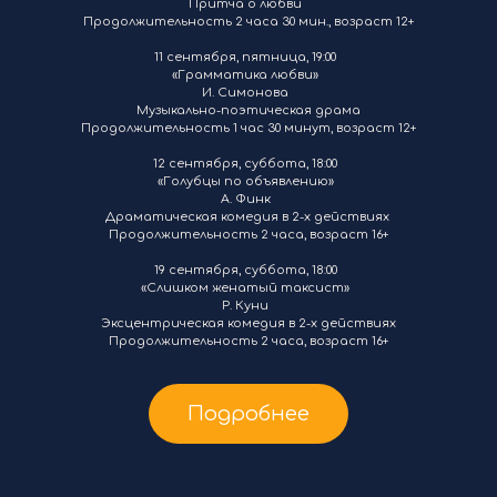
Притча о любви
Продолжительность 2 часа 30 мин., возраст 12+
11 сентября, пятница, 19:00
«Грамматика любви»
И. Симонова
Музыкально-поэтическая драма
Продолжительность 1 час 30 минут, возраст 12+
12 сентября, суббота, 18:00
«Голубцы по объявлению»
А. Финк
Драматическая комедия в 2-х действиях
Продолжительность 2 часа, возраст 16+
19 сентября, суббота, 18:00
«Слишком женатый таксист»
Р. Куни
Эксцентрическая комедия в 2-х действиях
Продолжительность 2 часа, возраст 16+
Подробнее